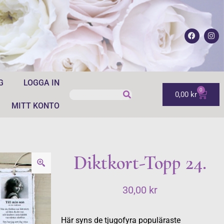
G
LOGGA IN
0
0,00
kr
MITT KONTO
Diktkort-Topp 24.
30,00
kr
Här syns de tjugofyra populäraste