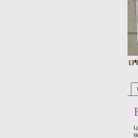
Lj
lä