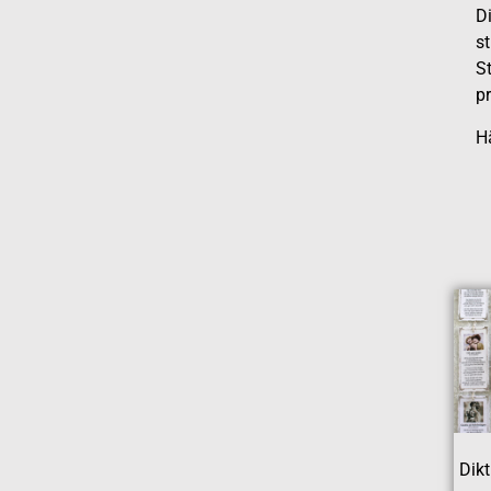
Di
s
St
p
Hä
Dikt