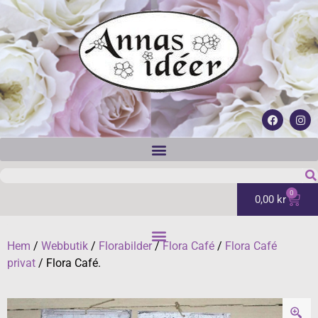
0
0,00
kr
Hem
/
Webbutik
/
Florabilder
/
Flora Café
/
Flora Café
privat
/ Flora Café.