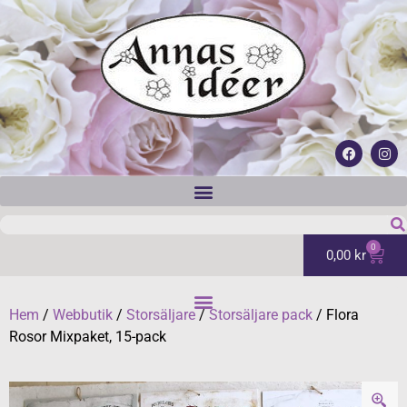
0
0,00
kr
Hem
/
Webbutik
/
Storsäljare
/
Storsäljare pack
/ Flora
Rosor Mixpaket, 15-pack