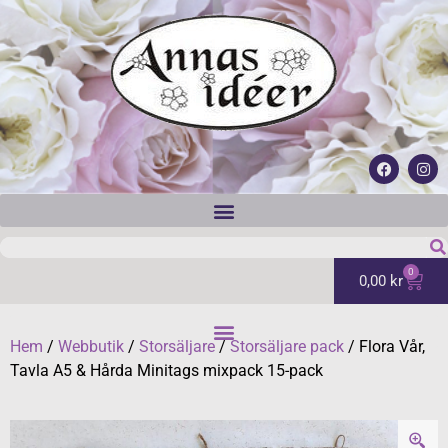
0
0,00
kr
Hem
/
Webbutik
/
Storsäljare
/
Storsäljare pack
/ Flora Vår,
Tavla A5 & Hårda Minitags mixpack 15-pack