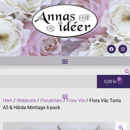
0
0,00
kr
Hem
/
Webbutik
/
Florabilder
/
Flora Vår
/ Flora Vår, Tavla
A5 & Hårda Minitags 6-pack