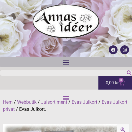
0
0,00
kr
Hem
/
Webbutik
/
Julsortiment
/
Evas Julkort
/
Evas Julkort
privat
/ Evas Julkort.