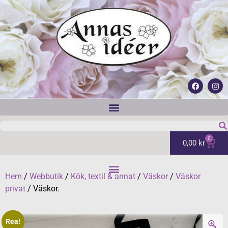
0
0,00
kr
Hem
/
Webbutik
/
Kök, textil & annat
/
Väskor
/
Väskor
privat
/ Väskor.
Rea!