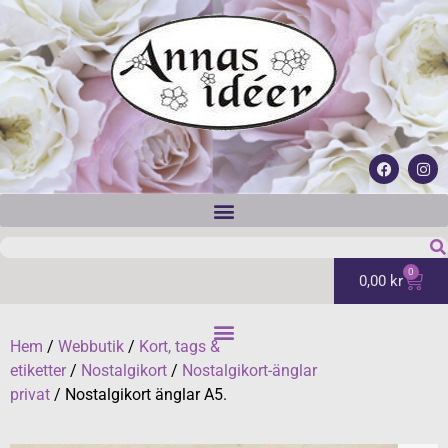
0
0,00
kr
Hem
/
Webbutik
/
Kort, tags &
etiketter
/
Nostalgikort
/
Nostalgikort-änglar
privat
/ Nostalgikort änglar A5.