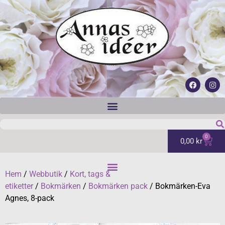
0
0,00
kr
Hem
/
Webbutik
/
Kort, tags &
etiketter
/
Bokmärken
/
Bokmärken pack
/ Bokmärken-Eva
Agnes, 8-pack