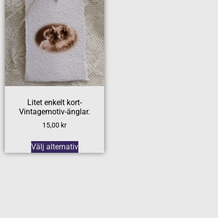
Litet enkelt kort-
Vintagemotiv-änglar.
15,00
kr
Välj alternativ