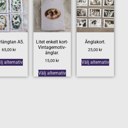
rlängtan A5.
Litet enkelt kort-
Änglakort.
Vintagemotiv-
65,00
kr
25,00
kr
änglar.
15,00
kr
lj alternativ
Välj alternativ
Välj alternativ