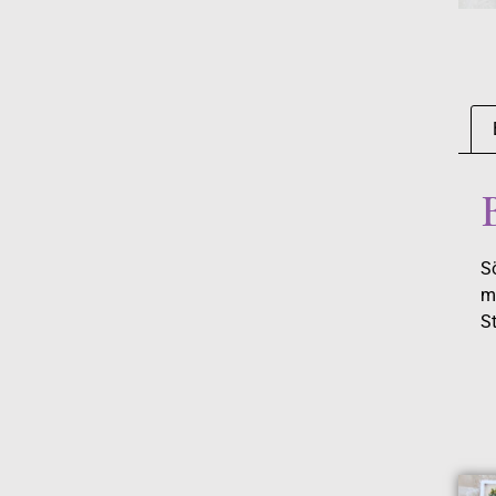
Sö
m
St