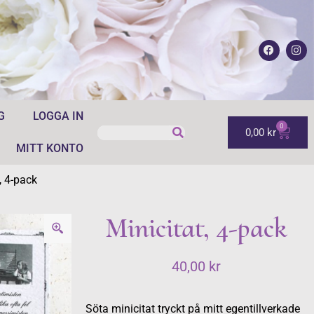
G
LOGGA IN
0
0,00
kr
MITT KONTO
, 4-pack
Minicitat, 4-pack
40,00
kr
Söta minicitat tryckt på mitt egentillverkade