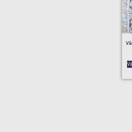
Vå
Vä