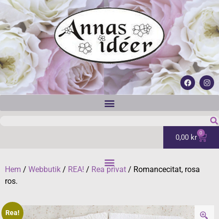
0
0,00
kr
Hem
/
Webbutik
/
REA!
/
Rea privat
/ Romancecitat, rosa
ros.
Rea!