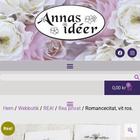
0
0,00
kr
Hem
/
Webbutik
/
REA!
/
Rea privat
/ Romancecitat, vit ros.
Rea!