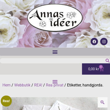
0
0,00
kr
Hem
/
Webbutik
/
REA!
/
Rea privat
/ Etiketter, handgjorda.
Rea!