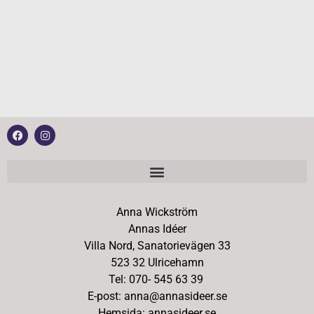
Anna Wickström
Annas Idéer
Villa Nord, Sanatorievägen 33
523 32 Ulricehamn
Tel: 070- 545 63 39
E-post: anna@annasideer.se
Hemsida: annasideer.se