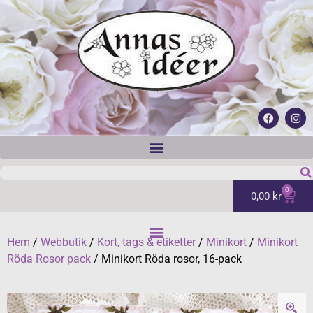
0
0,00
kr
Hem
/
Webbutik
/
Kort, tags & etiketter
/
Minikort
/
Minikort
Röda Rosor pack
/ Minikort Röda rosor, 16-pack