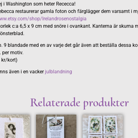
ej i Washington som heter Rececca!
ebecca restaurerar gamla foton och färglägger dem varsamt i mj
ww.etsy.com/shop/Irelandrosenostalgia
orlek c:a 6,5 x 9 cm med snöre i ovankant. Kanterna är skurna 
önsterblad.
. 9 blandade med en av varje det går även att beställa dessa kor
. per motiv.
 kr/kort)
inns även i en vacker
julblandning
Relaterade produkter