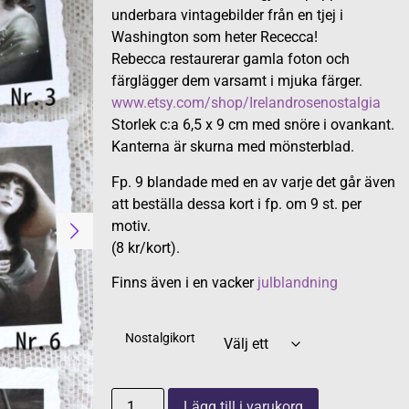
underbara vintagebilder från en tjej i
Washington som heter Rececca!
Rebecca restaurerar gamla foton och
färglägger dem varsamt i mjuka färger.
www.etsy.com/shop/Irelandrosenostalgia
Storlek c:a 6,5 x 9 cm med snöre i ovankant.
Kanterna är skurna med mönsterblad.
Fp. 9 blandade med en av varje det går även
att beställa dessa kort i fp. om 9 st. per
motiv.
(8 kr/kort).
Finns även i en vacker
julblandning
Nostalgikort
Lägg till i varukorg