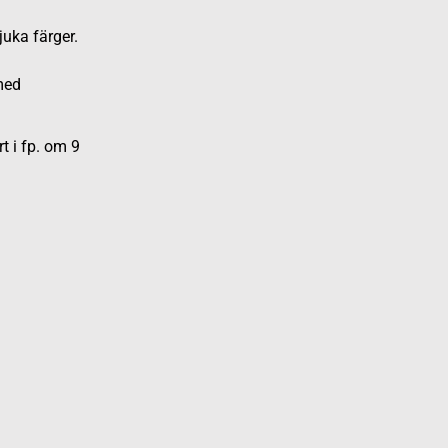
uka färger.
med
t i fp. om 9