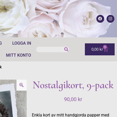
G
LOGGA IN
0
0,00
kr
MITT KONTO
k
Nostalgikort, 9-pack
90,00
kr
Enkla kort av mitt handgjorda papper med