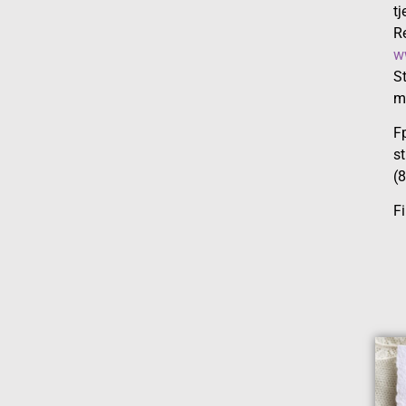
tj
R
w
St
m
Fp
st
(8
F