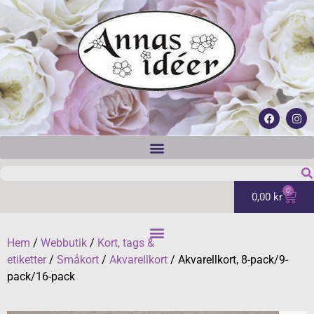
0
0,00
kr
Hem
/
Webbutik
/
Kort, tags &
etiketter
/
Småkort
/
Akvarellkort
/ Akvarellkort, 8-pack/9-
pack/16-pack