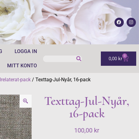
G
LOGGA IN
0
0,00
kr
MITT KONTO
lrelaterat-pack
/ Texttag-Jul-Nyår, 16-pack
Texttag-Jul-Nyår,
16-pack
100,00
kr