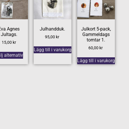
Eva Agnes
Julhandduk.
Julkort 5-pack,
Jultags.
Gammeldags
95,00
kr
tomtar 1.
15,00
kr
60,00
kr
Lägg till i varukorg
lj alternativ
Lägg till i varukorg