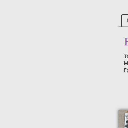
Te
M
Fp