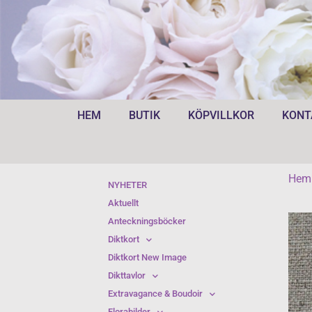
HEM
BUTIK
KÖPVILLKOR
KONT
Hem
NYHETER
Aktuellt
Anteckningsböcker
Diktkort
Diktkort New Image
Dikttavlor
Extravagance & Boudoir
Florabilder