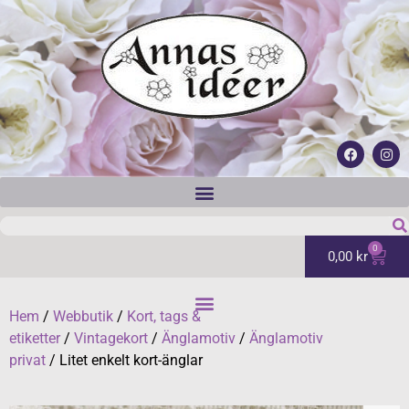
0
0,00
kr
Hem
/
Webbutik
/
Kort, tags &
etiketter
/
Vintagekort
/
Änglamotiv
/
Änglamotiv
privat
/ Litet enkelt kort-änglar