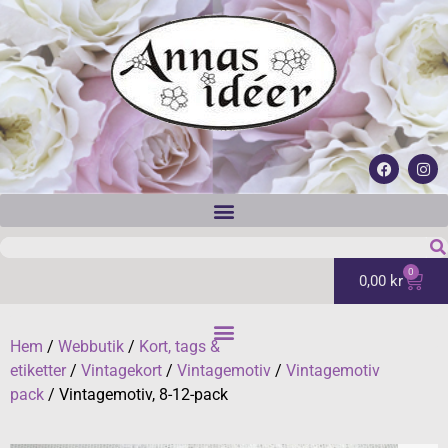
0
0,00
kr
Hem
/
Webbutik
/
Kort, tags &
etiketter
/
Vintagekort
/
Vintagemotiv
/
Vintagemotiv
pack
/ Vintagemotiv, 8-12-pack