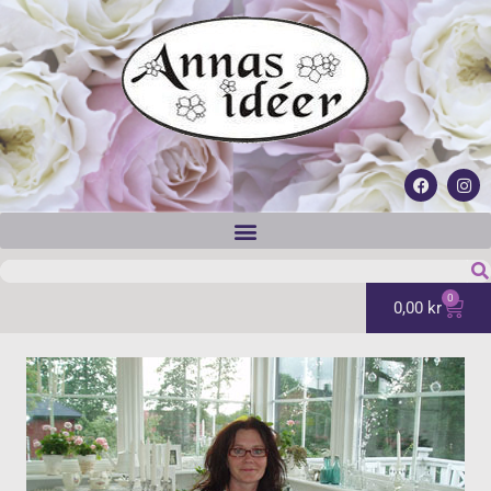
0
0,00
kr