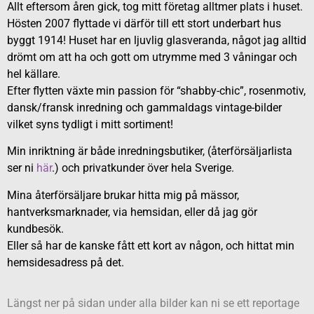
Allt eftersom åren gick, tog mitt företag alltmer plats i huset.
Hösten 2007 flyttade vi därför till ett stort underbart hus
byggt 1914! Huset har en ljuvlig glasveranda, något jag alltid
drömt om att ha och gott om utrymme med 3 våningar och
hel källare.
Efter flytten växte min passion för “shabby-chic”, rosenmotiv,
dansk/fransk inredning och gammaldags vintage-bilder
vilket syns tydligt i mitt sortiment!
Min inriktning är både inredningsbutiker, (återförsäljarlista
ser ni
här
.) och privatkunder över hela Sverige.
Mina återförsäljare brukar hitta mig på mässor,
hantverksmarknader, via hemsidan, eller då jag gör
kundbesök.
Eller så har de kanske fått ett kort av någon, och hittat min
hemsidesadress på det.
Längst ner på sidan under alla bilder kan ni se ett reportage