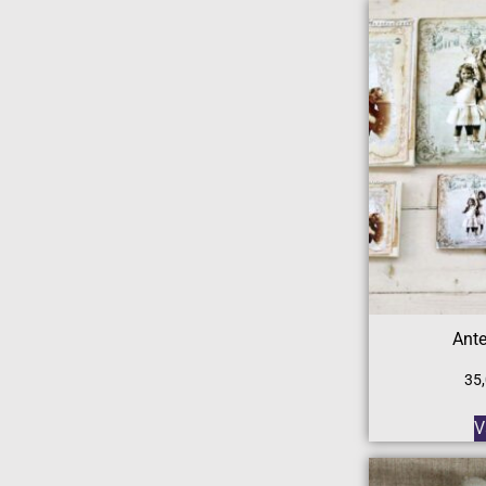
Ante
35
V