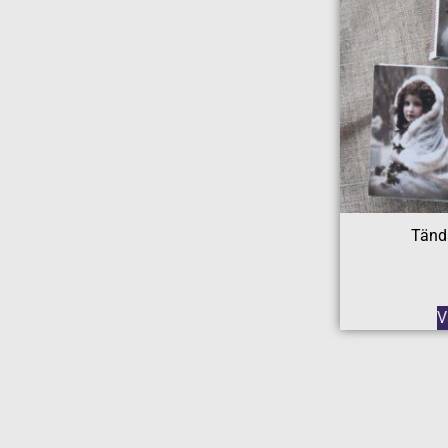
Tänds
V