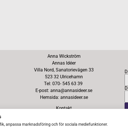
Anna Wickström
Annas Idéer
Villa Nord, Sanatorievägen 33
D
523 32 Ulricehamn
Tel: 070- 545 63 39
D
E-post: anna@annasideer.se
Hemsida: annasideer.se
Kontakt
s
afik, anpassa marknadsföring och för sociala mediefunktioner.
Copyright Ⓒ 2026 Annas Idéer – All Rights Reserved