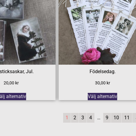
ticksaskar, Jul.
Födelsedag.
20,00
kr
30,00
kr
älj alternativ
Välj alternativ
1
2
3
4
…
9
10
11