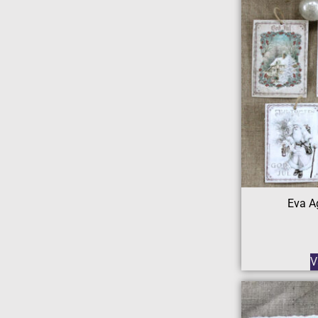
Eva A
V