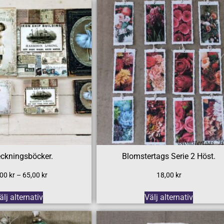
ckningsböcker.
Blomstertags Serie 2 Höst.
,00
kr
–
65,00
kr
18,00
kr
älj alternativ
Välj alternativ