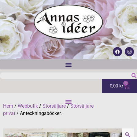
0
0,00
kr
Hem
/
Webbutik
/
Storsäljare
/
Storsäljare
privat
/ Anteckningsböcker.