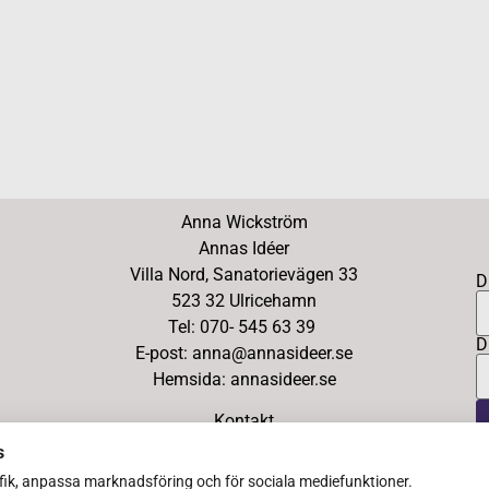
Anna Wickström
Annas Idéer
Villa Nord, Sanatorievägen 33
D
523 32 Ulricehamn
Tel: 070- 545 63 39
D
E-post: anna@annasideer.se
Hemsida: annasideer.se
Kontakt
s
afik, anpassa marknadsföring och för sociala mediefunktioner.
Copyright Ⓒ 2026 Annas Idéer – All Rights Reserved