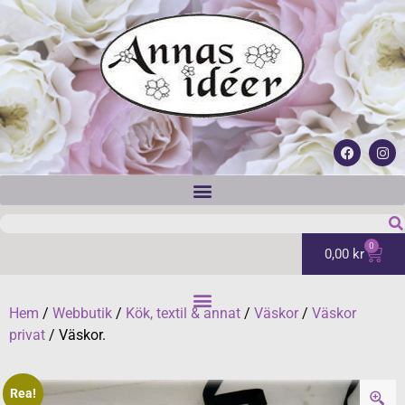
0
0,00
kr
Hem
/
Webbutik
/
Kök, textil & annat
/
Väskor
/
Väskor
privat
/ Väskor.
Rea!