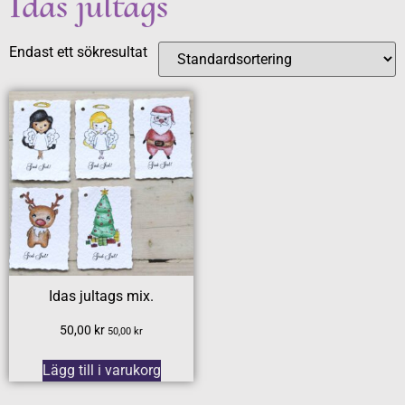
Idas jultags
Endast ett sökresultat
Idas jultags mix.
50,00
kr
50,00
kr
Lägg till i varukorg