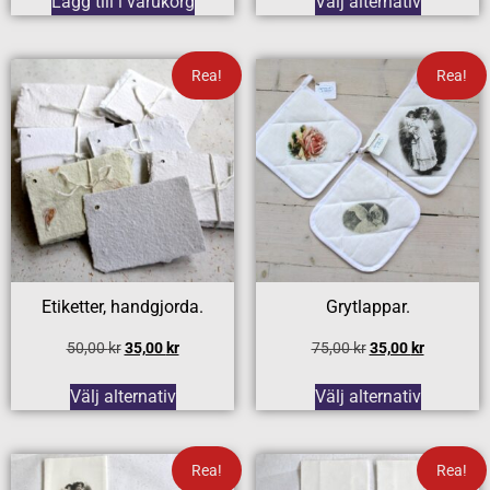
Lägg till i varukorg
Välj alternativ
Rea!
Rea!
Etiketter, handgjorda.
Grytlappar.
50,00
kr
35,00
kr
75,00
kr
35,00
kr
Välj alternativ
Välj alternativ
Rea!
Rea!