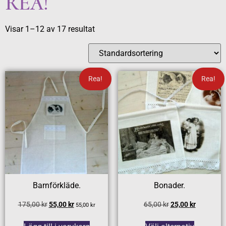
REA!
Visar 1–12 av 17 resultat
Rea!
Rea!
Barnförkläde.
Bonader.
175,00
kr
55,00
kr
65,00
kr
25,00
kr
55,00
kr