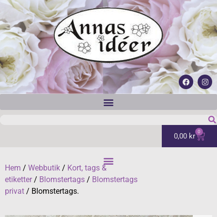
0
0,00
kr
Hem
/
Webbutik
/
Kort, tags &
etiketter
/
Blomstertags
/
Blomstertags
privat
/ Blomstertags.