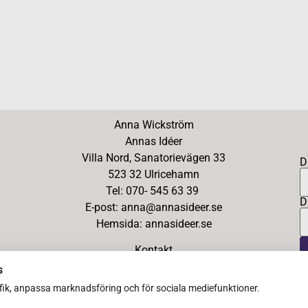
Anna Wickström
Annas Idéer
Villa Nord, Sanatorievägen 33
D
523 32 Ulricehamn
Tel: 070- 545 63 39
D
E-post: anna@annasideer.se
Hemsida: annasideer.se
Kontakt
s
afik, anpassa marknadsföring och för sociala mediefunktioner.
Copyright Ⓒ 2026 Annas Idéer – All Rights Reserved