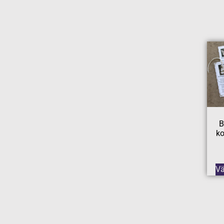
B
ko
Vä