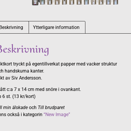
Beskrivning
Ytterligare information
Beskrivning
ktkort tryckt på egentillverkat papper med vacker struktur
ch handskurna kanter.
kt av Siv Andersson.
ått c:a 7 x 14 cm med snöre i ovankant.
 6 st. (13 kr/kort)
ll min älskade
och
Till brudparet
nns också i kategorin
“New Image”