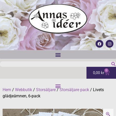
0
0,00
kr
Hem
/
Webbutik
/
Storsäljare
/
Storsäljare pack
/ Livets
glädjeämnen, 6-pack