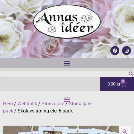
0
0,00
kr
Hem
/
Webbutik
/
Storsäljare
/
Storsäljare
pack
/ Skolavslutning etc, 6-pack