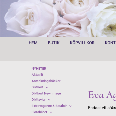
HEM
BUTIK
KÖPVILLKOR
KONT
NYHETER
Aktuellt
Anteckningsböcker
Diktkort
Eva Ag
Diktkort New Image
Dikttavlor
Extravagance & Boudoir
Endast ett sökr
Florabilder