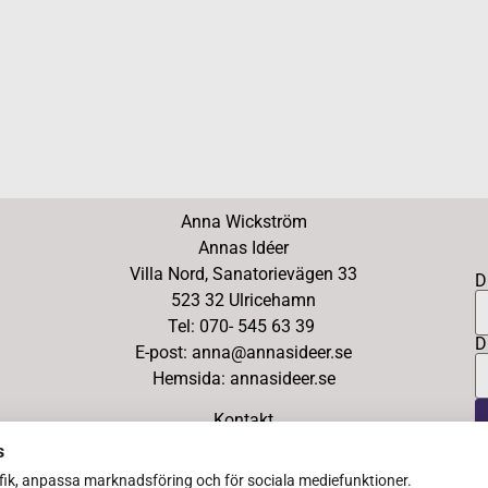
Anna Wickström
Annas Idéer
Villa Nord, Sanatorievägen 33
D
523 32 Ulricehamn
Tel: 070- 545 63 39
D
E-post: anna@annasideer.se
Hemsida: annasideer.se
Kontakt
s
afik, anpassa marknadsföring och för sociala mediefunktioner.
Copyright Ⓒ 2026 Annas Idéer – All Rights Reserved