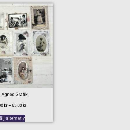
 Agnes Grafik.
00
kr
–
65,00
kr
älj alternativ