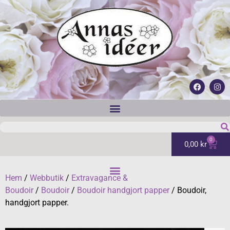
0
0,00
kr
Hem
/
Webbutik
/
Extravagance &
Boudoir
/
Boudoir
/
Boudoir handgjort papper
/ Boudoir,
handgjort papper.