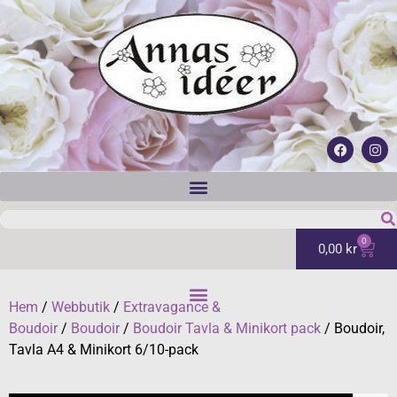
0
0,00
kr
Hem
/
Webbutik
/
Extravagance &
Boudoir
/
Boudoir
/
Boudoir Tavla & Minikort pack
/ Boudoir,
Tavla A4 & Minikort 6/10-pack