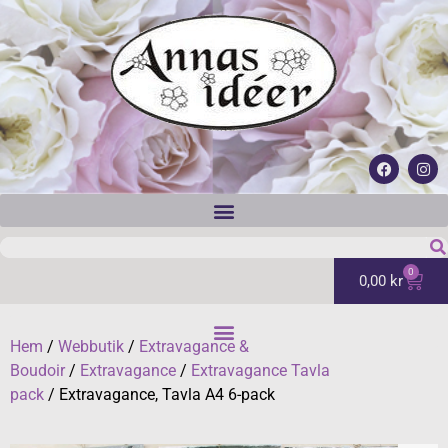
0
0,00
kr
Hem
/
Webbutik
/
Extravagance &
Boudoir
/
Extravagance
/
Extravagance Tavla
pack
/ Extravagance, Tavla A4 6-pack