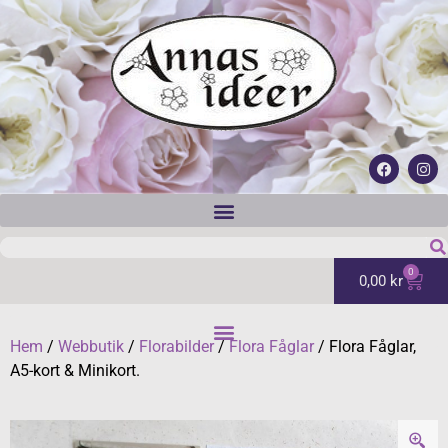
0
0,00
kr
Hem
/
Webbutik
/
Florabilder
/
Flora Fåglar
/ Flora Fåglar,
A5-kort & Minikort.