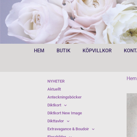
HEM
BUTIK
KÖPVILLKOR
KONT
Hem
NYHETER
Aktuellt
Anteckningsböcker
Diktkort
Diktkort New Image
Dikttavlor
Extravagance & Boudoir
Florabilder