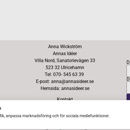
Anna Wickström
Annas Idéer
Villa Nord, Sanatorievägen 33
D
523 32 Ulricehamn
Tel: 070- 545 63 39
D
E-post: anna@annasideer.se
Hemsida: annasideer.se
Kontakt
s
afik, anpassa marknadsföring och för sociala mediefunktioner.
Copyright Ⓒ 2026 Annas Idéer – All Rights Reserved
Designed by Ann Södergren