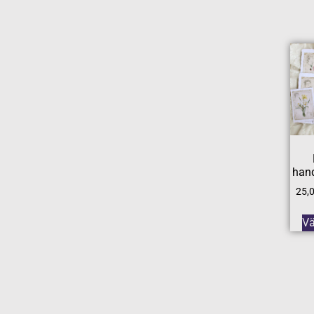
hand
25,
Vä