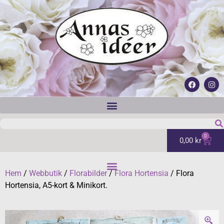
0
0,00
kr
Hem
/
Webbutik
/
Florabilder
/
Flora Hortensia
/ Flora
Hortensia, A5-kort & Minikort.