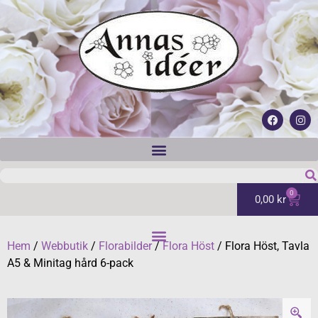
0
0,00
kr
Hem
/
Webbutik
/
Florabilder
/
Flora Höst
/ Flora Höst, Tavla
A5 & Minitag hård 6-pack