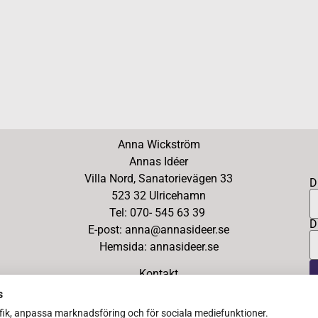
Anna Wickström
Annas Idéer
Villa Nord, Sanatorievägen 33
D
523 32 Ulricehamn
Tel: 070- 545 63 39
D
E-post: anna@annasideer.se
Hemsida: annasideer.se
Kontakt
s
afik, anpassa marknadsföring och för sociala mediefunktioner.
Copyright Ⓒ 2026 Annas Idéer – All Rights Reserved