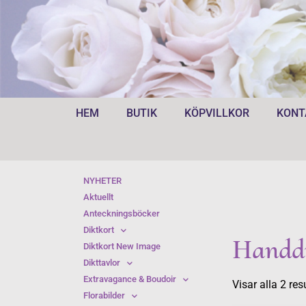
HEM
BUTIK
KÖPVILLKOR
KONT
NYHETER
Aktuellt
Anteckningsböcker
Diktkort
Handdu
Diktkort New Image
Dikttavlor
Extravagance & Boudoir
Visar alla 2 res
Florabilder