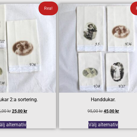
Rea!
kar 2:a sortering.
Handdukar.
5,00
kr
25,00
kr
95,00
kr
45,00
kr
älj alternativ
Välj alternativ