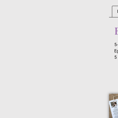
5-
Eg
5 