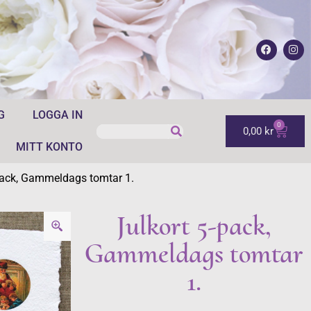
G
LOGGA IN
0
0,00
kr
MITT KONTO
pack, Gammeldags tomtar 1.
Julkort 5-pack,
Gammeldags tomtar
1.