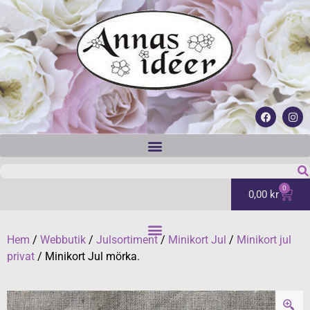
0
0,00
kr
Hem
/
Webbutik
/
Julsortiment
/
Minikort Jul
/
Minikort jul
privat
/ Minikort Jul mörka.