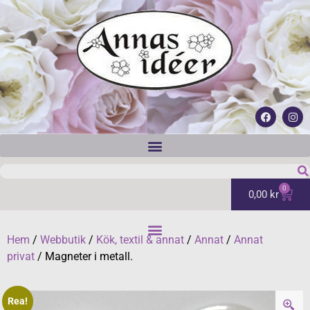
0
0,00
kr
Hem
/
Webbutik
/
Kök, textil & annat
/
Annat
/
Annat
privat
/ Magneter i metall.
Rea!