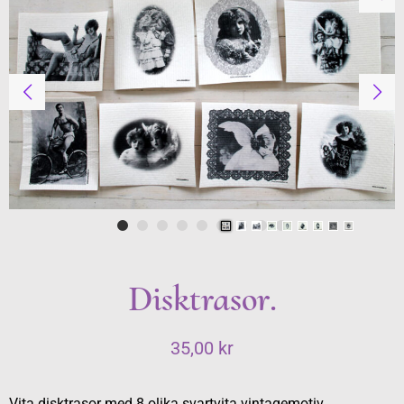
Disktrasor.
35,00
kr
Vita disktrasor med 8 olika svartvita vintagemotiv.