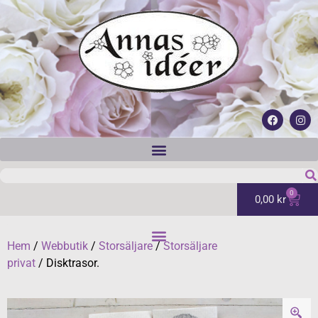
0
0,00
kr
Hem
/
Webbutik
/
Storsäljare
/
Storsäljare
privat
/ Disktrasor.