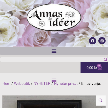
0
0,00
kr
Hem
/
Webbutik
/
NYHETER
/
Nyheter privat
/ En av varje.