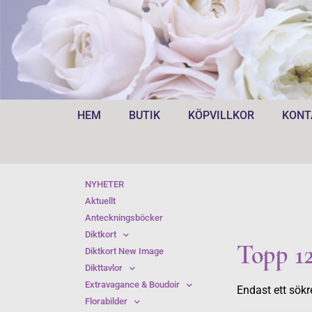
HEM
BUTIK
KÖPVILLKOR
KONT
NYHETER
Aktuellt
Anteckningsböcker
Diktkort
Topp 12
Diktkort New Image
Dikttavlor
Extravagance & Boudoir
Endast ett sökr
Florabilder