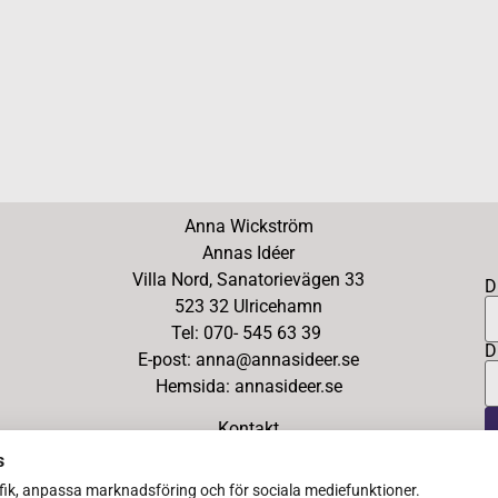
Anna Wickström
Annas Idéer
Villa Nord, Sanatorievägen 33
D
523 32 Ulricehamn
Tel: 070- 545 63 39
D
E-post: anna@annasideer.se
Hemsida: annasideer.se
Kontakt
s
afik, anpassa marknadsföring och för sociala mediefunktioner.
Copyright Ⓒ 2026 Annas Idéer – All Rights Reserved