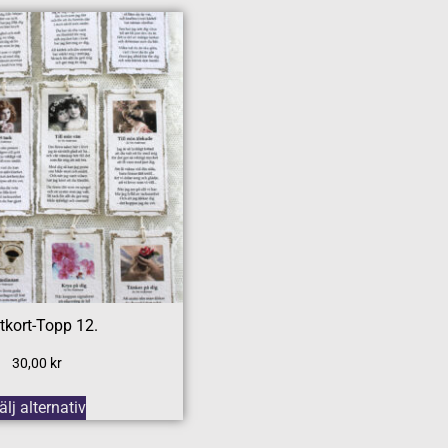
tkort-Topp 12.
30,00
kr
älj alternativ