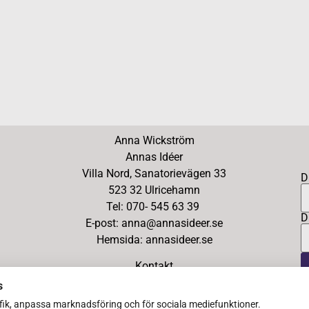
Anna Wickström
Annas Idéer
Villa Nord, Sanatorievägen 33
D
523 32 Ulricehamn
Tel: 070- 545 63 39
D
E-post: anna@annasideer.se
Hemsida: annasideer.se
Kontakt
s
afik, anpassa marknadsföring och för sociala mediefunktioner.
Copyright Ⓒ 2026 Annas Idéer – All Rights Reserved