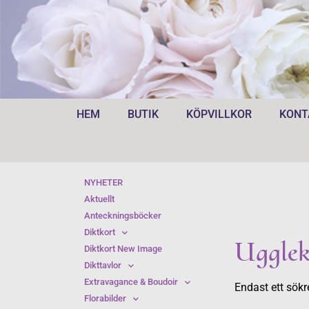
HEM
BUTIK
KÖPVILLKOR
KONT
NYHETER
Aktuellt
Anteckningsböcker
Diktkort
Ugglek
Diktkort New Image
Dikttavlor
Extravagance & Boudoir
Endast ett sökr
Florabilder