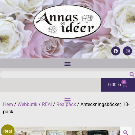
0
0,00
kr
Hem
/
Webbutik
/
REA!
/
Rea pack
/ Anteckningsböcker, 10-
pack
Rea!