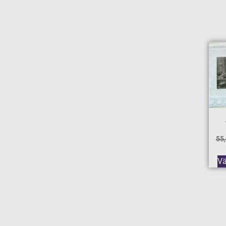
55
Vä