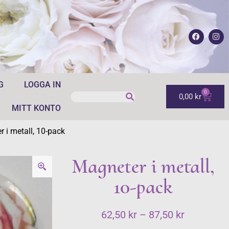
G
LOGGA IN
0
0,00
kr
MITT KONTO
 i metall, 10-pack
Magneter i metall,
10-pack
62,50
kr
–
87,50
kr