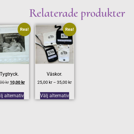
Relaterade produkter
Rea!
Rea!
Tygtryck.
Väskor.
,00
kr
10,00
kr
25,00
kr
–
35,00
kr
lj alternativ
Välj alternativ