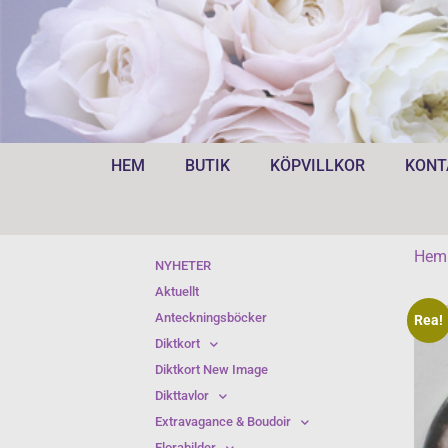
HEM
BUTIK
KÖPVILLKOR
KONT
Hem
NYHETER
Aktuellt
Anteckningsböcker
Rea!
Diktkort
Diktkort New Image
Dikttavlor
Extravagance & Boudoir
Florabilder