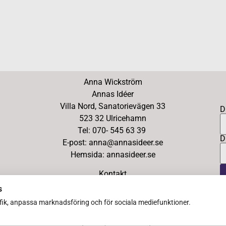
Anna Wickström
Annas Idéer
Villa Nord, Sanatorievägen 33
D
523 32 Ulricehamn
Tel: 070- 545 63 39
D
E-post: anna@annasideer.se
Hemsida: annasideer.se
Kontakt
s
afik, anpassa marknadsföring och för sociala mediefunktioner.
Copyright Ⓒ 2026 Annas Idéer – All Rights Reserved
Designed by Ann Södergren