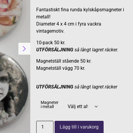
Fantastiskt fina runda kylskåpsmagneter i
metall!
Diameter 4 x 4 cm i fyra vackra
vintagemotiv.
10-pack 50 kr.
UTFÖRSÄLJNING
så långt lagret räcker.
Magnetställ stående 50 kr.
Magnetställ vägg 70 kr.
UTFÖRSÄLJNING
så långt lagret räcker
Magneter
i metall
Lägg till i varukorg