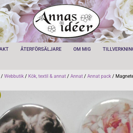
AKT
ÅTERFÖRSÄLJARE
OM MIG
TILLVERKNIN
/
Webbutik
/
Kök, textil & annat
/
Annat
/
Annat pack
/ Magneter